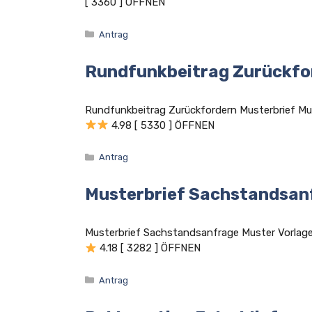
[ 3360 ] ÖFFNEN
Kategorien
Antrag
Rundfunkbeitrag Zurückfo
Rundfunkbeitrag Zurückfordern Musterbrief 
4.98 [ 5330 ] ÖFFNEN
Kategorien
Antrag
Musterbrief Sachstandsan
Musterbrief Sachstandsanfrage Muster Vorla
4.18 [ 3282 ] ÖFFNEN
Kategorien
Antrag