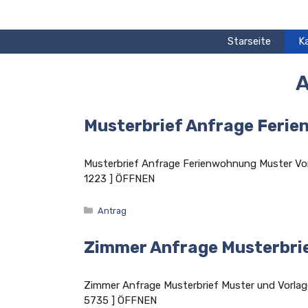
Zum
Inhalt
springen
Starseite
K
A
Musterbrief Anfrage Feri
Musterbrief Anfrage Ferienwohnung Muster 
1223 ] ÖFFNEN
Kategorien
Antrag
Zimmer Anfrage Musterbri
Zimmer Anfrage Musterbrief Muster und Vorl
5735 ] ÖFFNEN