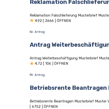
Reklamation Falschlieferu
Reklamation Falschlieferung Musterbrief Mus
4.92 [ 2666 ] ÖFFNEN
Kategorien
Antrag
Antrag Weiterbeschäftigun
Antrag Weiterbeschäftigung Musterbrief Mus
4.72 [ 106 ] ÖFFNEN
Kategorien
Antrag
Betriebsrente Beantragen 
Betriebsrente Beantragen Musterbrief Muste
[ 6752 ] ÖFFNEN