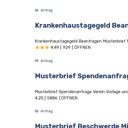
Kategorien
Antrag
Krankenhaustagegeld Bean
Krankenhaustagegeld Beantragen Musterbrief
4.49 [ 929 ] ÖFFNEN
Kategorien
Antrag
Musterbrief Spendenanfra
Musterbrief Spendenanfrage Verein Vorlage 
4.25 [ 5886 ] ÖFFNEN
Kategorien
Antrag
Musterbrief Beschwerde Mi