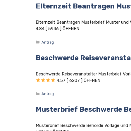
Elternzeit Beantragen Mus
Elternzeit Beantragen Musterbrief Muster un
4.84 [ 5946 ] ÖFFNEN
Kategorien
Antrag
Beschwerde Reiseveranstal
Beschwerde Reiseveranstalter Musterbrief V
4.57 [ 6207 ] ÖFFNEN
Kategorien
Antrag
Musterbrief Beschwerde B
Musterbrief Beschwerde Behörde Vorlage un