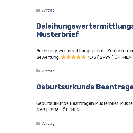
Kategorien
Antrag
Beleihungswertermittlung
Musterbrief
Beleihungswertermittlungsgebühr Zurückforde
Bewertung:
4.73 [ 2999 ] ÖFFNEN
Kategorien
Antrag
Geburtsurkunde Beantrage
Geburtsurkunde Beantragen Musterbrief Must
4.68 [ 1806 ] ÖFFNEN
Kategorien
Antrag