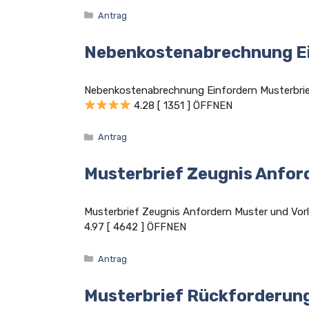
Kategorien
Antrag
Nebenkostenabrechnung Ei
Nebenkostenabrechnung Einfordern Musterbri
4.28 [ 1351 ] ÖFFNEN
Kategorien
Antrag
Musterbrief Zeugnis Anfor
Musterbrief Zeugnis Anfordern Muster und V
4.97 [ 4642 ] ÖFFNEN
Kategorien
Antrag
Musterbrief Rückforderung