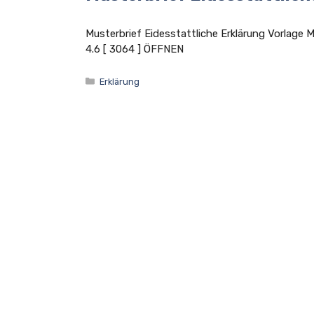
Musterbrief Eidesstattliche Erklärung Vorla
4.6 [ 3064 ] ÖFFNEN
Kategorien
Erklärung