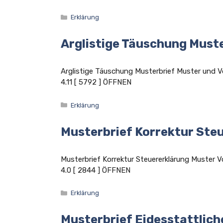
Kategorien
Erklärung
Arglistige Täuschung Must
Arglistige Täuschung Musterbrief Muster un
4.11 [ 5792 ] ÖFFNEN
Kategorien
Erklärung
Musterbrief Korrektur Ste
Musterbrief Korrektur Steuererklärung Muste
4.0 [ 2844 ] ÖFFNEN
Kategorien
Erklärung
Musterbrief Eidesstattlich