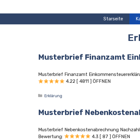
Zum
Inhalt
springen
Starseite
K
Er
Musterbrief Finanzamt Ei
Musterbrief Finanzamt Einkommensteuererklä
4.22 [ 4811 ] ÖFFNEN
Kategorien
Erklärung
Musterbrief Nebenkosten
Musterbrief Nebenkostenabrechnung Nachzah
Bewertung:
4.3 [ 87 ] ÖFFNEN