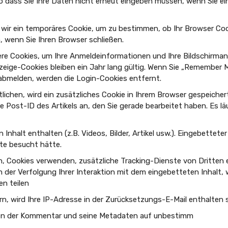
 so dass Sie Ihre Daten nicht erneut eingeben müssen, wenn Sie 
wir ein temporäres Cookie, um zu bestimmen, ob Ihr Browser Cook
wenn Sie Ihren Browser schließen.
ere Cookies, um Ihre Anmeldeinformationen und Ihre Bildschirma
nzeige-Cookies bleiben ein Jahr lang gültig. Wenn Sie „Remember 
abmelden, werden die Login-Cookies entfernt.
tlichen, wird ein zusätzliches Cookie in Ihrem Browser gespeicher
 Post-ID des Artikels an, den Sie gerade bearbeitet haben. Es lä
Inhalt enthalten (z.B. Videos, Bilder, Artikel usw.). Eingebettete
ite besucht hätte.
 Cookies verwenden, zusätzliche Tracking-Dienste von Dritten e
h der Verfolgung Ihrer Interaktion mit dem eingebetteten Inhalt,
en teilen
 wird Ihre IP-Adresse in der Zurücksetzungs-E-Mail enthalten se
den der Kommentar und seine Metadaten auf unbestimm