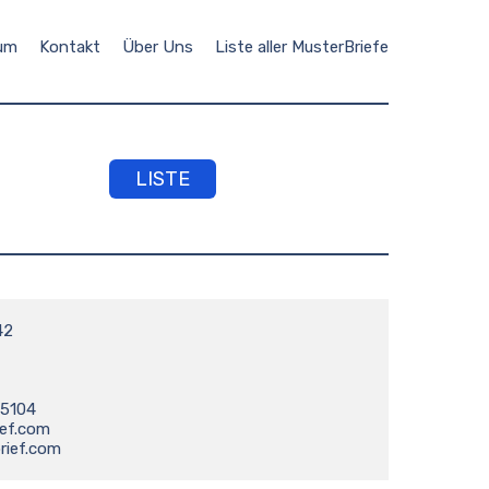
um
Kontakt
Über Uns
Liste aller MusterBriefe
LISTE
2

5104

ief.com