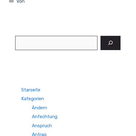
Kategorien
Von
Suchen
Starseite
Kategorien
Ändern
Anfechtung
Anspruch
Antrag