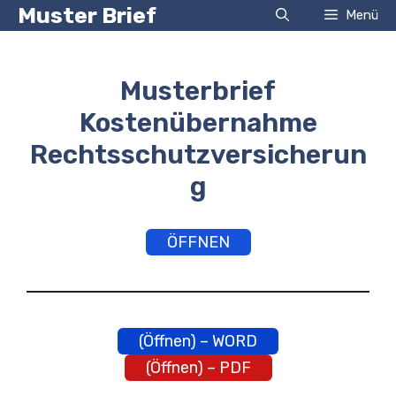
Zum
Muster Brief
Menü
Inhalt
springen
Musterbrief
Kostenübernahme
Rechtsschutzversicherun
g
ÖFFNEN
(Öffnen) – WORD
(Öffnen) – PDF