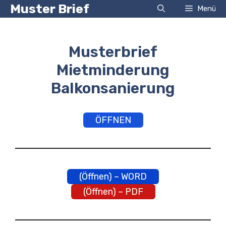
Zum
Muster Brief
Menü
Inhalt
springen
Musterbrief
Mietminderung
Balkonsanierung
ÖFFNEN
(Öffnen) – WORD
(Öffnen) – PDF