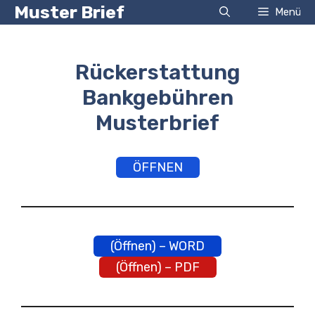
Zum
Muster Brief
Menü
Inhalt
springen
Rückerstattung
Bankgebühren
Musterbrief
ÖFFNEN
(Öffnen) – WORD
(Öffnen) – PDF