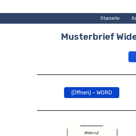
Zum
Inhalt
springen
Starseite
K
Musterbrief Wid
(Öffnen) – WORD